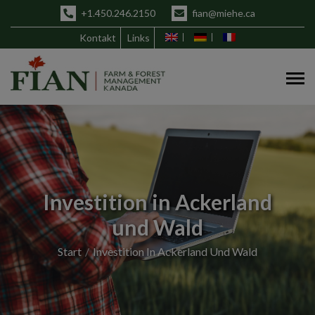
+1.450.246.2150
fian@miehe.ca
Kontakt
Links
Investition in Ackerland
und Wald
Start
Investition In Ackerland Und Wald