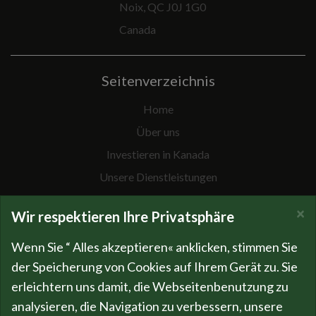
Noix, QC J0J 1G0
Canada
Seitenverzeichnis
Home
Über uns
Investieren in Kanada
Unsere Dienstleistungen
Spezielle Projekte
×
Wir respektieren Ihre Privatsphäre
Neuigkeiten
Firmengeschichte
Wenn Sie “ Alles akzeptieren« anklicken, stimmen Sie
der Speicherung von Cookies auf Ihrem Gerät zu. Sie
Kompetenzen
erleichtern uns damit, die Webseitenbenutzung zu
Team
analysieren, die Navigation zu verbessern, unsere
Fakten & Zahlen