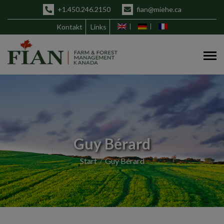
+1.450.246.2150
fian@miehe.ca
Kontakt
Links
Guy Bérard
Start
Guy Bérard