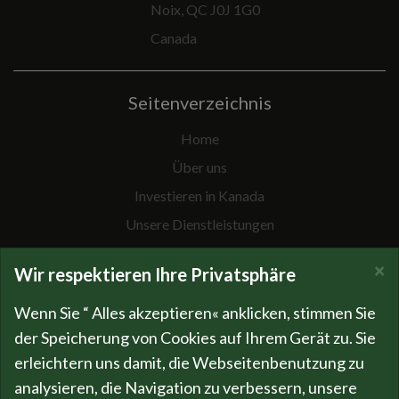
Noix, QC J0J 1G0
Canada
Seitenverzeichnis
Home
Über uns
Investieren in Kanada
Unsere Dienstleistungen
Spezielle Projekte
×
Wir respektieren Ihre Privatsphäre
Neuigkeiten
Firmengeschichte
Wenn Sie “ Alles akzeptieren« anklicken, stimmen Sie
der Speicherung von Cookies auf Ihrem Gerät zu. Sie
Kompetenzen
erleichtern uns damit, die Webseitenbenutzung zu
Team
analysieren, die Navigation zu verbessern, unsere
Fakten & Zahlen