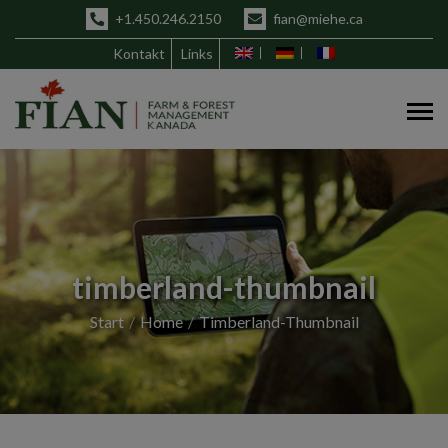
+1.450.246.2150
fian@miehe.ca
Kontakt
Links
timberland-thumbnail
Start
Home
Timberland-Thumbnail