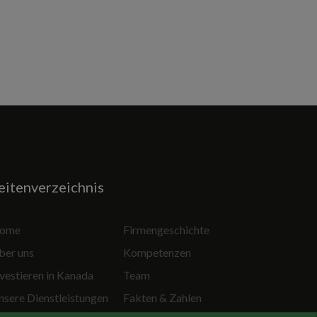
eitenverzeichnis
ome
Firmengeschichte
ber uns
Kompetenzen
vestieren in Kanada
Team
nsere Dienstleistungen
Fakten & Zahlen