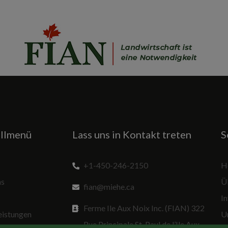
llmenü
Lass uns in Kontakt treten
S
+1-450-246-2150
H
ns
Ü
fian@miehe.ca
In
Ferme Ile Aux Noix Inc. (FIAN) 322
eistungen
U
Rue Principale St. Paul de l’Ile Aux