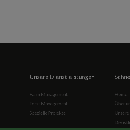
Unsere Dienstleistungen
Schne
Farm Management
Home
Forst Management
Über u
Spezielle Projekte
Unsere
Dienstl