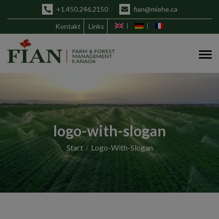
+1.450.246.2150
fian@miehe.ca
Kontakt
Links
logo-with-slogan
Start
Logo-With-Slogan