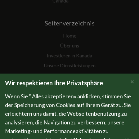
Canada
Seitenverzeichnis
Home
Über uns
Investieren in Kanada
Unsere Dienstleistungen
Spezielle Projekte
×
Wir respektieren Ihre Privatsphäre
Neuigkeiten
Firmengeschichte
Wenn Sie “ Alles akzeptieren« anklicken, stimmen Sie
der Speicherung von Cookies auf Ihrem Gerät zu. Sie
Kompetenzen
erleichtern uns damit, die Webseitenbenutzung zu
Team
analysieren, die Navigation zu verbessern, unsere
Fakten & Zahlen
Marketing- und Performanceaktivitäten zu
Datenschutz