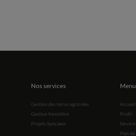
Nos services
Menu 
Gestion des terres agricoles
Accueil
Gestion forestière
Profil
Projets Spéciaux
Service
Plan du 