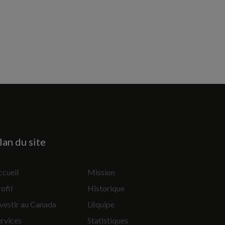
lan du site
ccueil
Mission
ofil
Historique
vestir au Canada
L’équipe
ervices
Statistiques