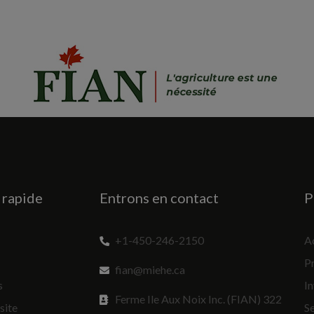
rapide
Entrons en contact
P
+1-450-246-2150
A
Pr
fian@miehe.ca
s
In
Ferme Ile Aux Noix Inc. (FIAN) 322
site
S