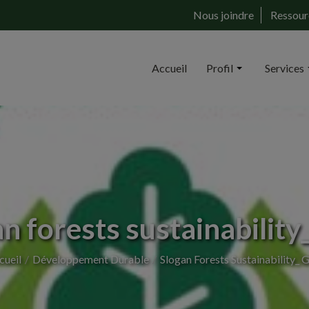
Nous joindre
Ressour
Accueil
Profil
Services
n forests sustainabilit
cueil
Développement Durable
Slogan Forests Sustainability_ 