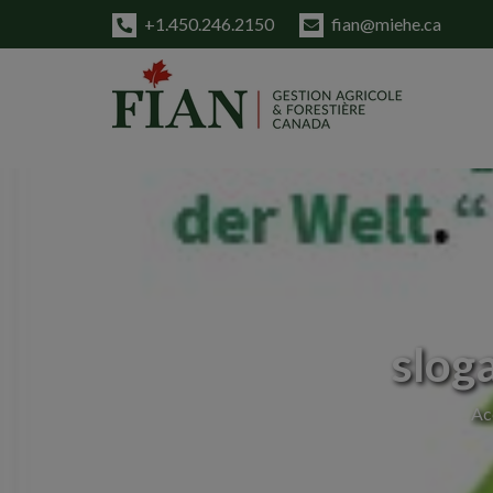
+1.450.246.2150
fian@miehe.ca
sloga
Ac