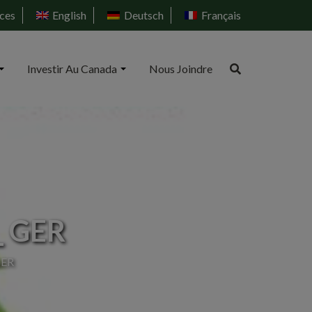
ces
English
Deutsch
Français
Investir Au Canada
Nous Joindre
y_ GER
GER