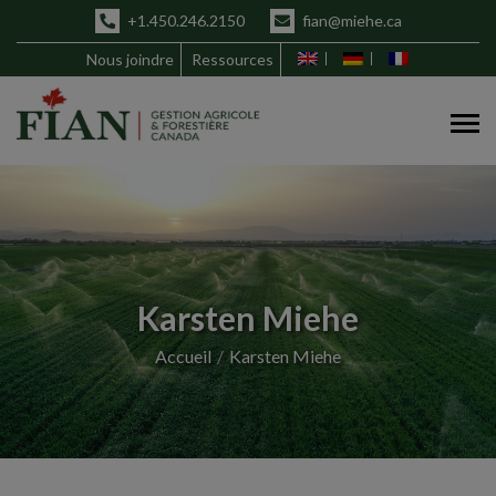
+1.450.246.2150
fian@miehe.ca
Nous joindre
Ressources
Karsten Miehe
Accueil
Karsten Miehe