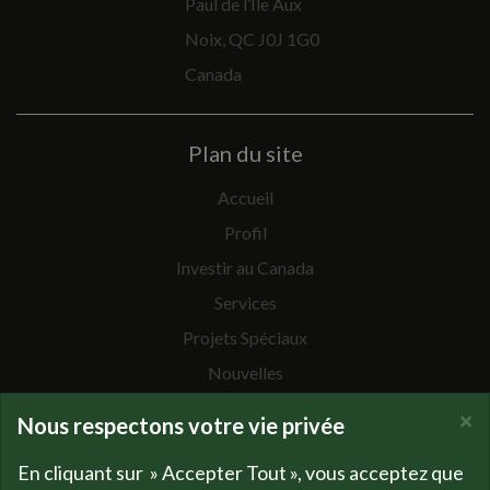
Paul de l’Ile Aux
Noix, QC J0J 1G0
Canada
Plan du site
Accueil
Profil
Investir au Canada
Services
Projets Spéciaux
Nouvelles
Mission
×
Nous respectons votre vie privée
Historique
En cliquant sur » Accepter Tout », vous acceptez que
L’équipe