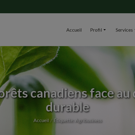
Accueil
Profil
Services
forêts canadiens face a
durable
Accueil
Étiquette: Agribusiness