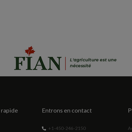
rapide
Entrons en contact
P
+1-450-246-2150
A